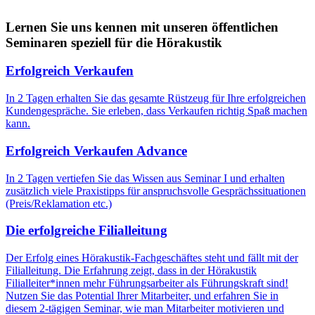
Lernen Sie uns kennen mit unseren öffentlichen
Seminaren speziell für die Hörakustik
Erfolgreich Verkaufen
In 2 Tagen erhalten Sie das gesamte Rüstzeug für Ihre erfolgreichen
Kundengespräche. Sie erleben, dass Verkaufen richtig Spaß machen
kann.
Erfolgreich Verkaufen Advance
In 2 Tagen vertiefen Sie das Wissen aus Seminar I und erhalten
zusätzlich viele Praxistipps für anspruchsvolle Gesprächssituationen
(Preis/Reklamation etc.)
Die erfolgreiche Filialleitung
Der Erfolg eines Hörakustik-Fachgeschäftes steht und fällt mit der
Filialleitung. Die Erfahrung zeigt, dass in der Hörakustik
Filialleiter*innen mehr Führungsarbeiter als Führungskraft sind!
Nutzen Sie das Potential Ihrer Mitarbeiter, und erfahren Sie in
diesem 2-tägigen Seminar, wie man Mitarbeiter motivieren und