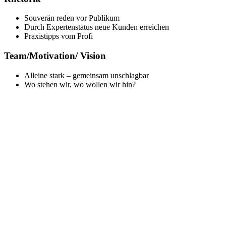
Souverän reden vor Publikum
Durch Expertenstatus neue Kunden erreichen
Praxistipps vom Profi
Team/Motivation/ Vision
Alleine stark – gemeinsam unschlagbar
Wo stehen wir, wo wollen wir hin?
Das meinen unsere Kunden:
„Herr Kienzle versteht es, die Teilnehmer mit seiner
herrlich erfrischenden Art zu fesseln. Er ist der
Augustinus Aurelius der Hörakustiker-Branche, da er
selbst wie ein ‚Flächenbrand‘ für seine Sache brennt.“
Mirko Nikolai – Hörgeräte Huth & Dickert
„Die Welt braucht gute Akustiker, aber die Akustiker
brauchen auch gute Trainer!“
Fritz Zajicek – VHÖ Verband der Hörakustiker
Österreichs