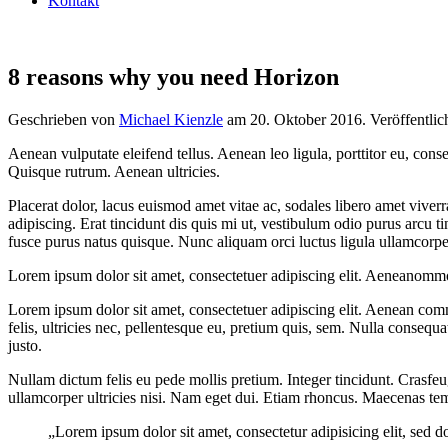
Kontakt
8 reasons why you need Horizon
Geschrieben von
Michael Kienzle
am
20. Oktober 2016
. Veröffentlic
Aenean vulputate eleifend tellus. Aenean leo ligula, porttitor eu, conse
Quisque rutrum. Aenean ultricies.
Placerat dolor, lacus euismod amet vitae ac, sodales libero amet viverra
adipiscing. Erat tincidunt dis quis mi ut, vestibulum odio purus arcu t
fusce purus natus quisque. Nunc aliquam orci luctus ligula ullamcorper fr
Lorem ipsum dolor sit amet, consectetuer adipiscing elit. Aeneanommo
Lorem ipsum dolor sit amet, consectetuer adipiscing elit. Aenean co
felis, ultricies nec, pellentesque eu, pretium quis, sem. Nulla consequa
justo.
Nullam dictum felis eu pede mollis pretium. Integer tincidunt. Crasfeug
ullamcorper ultricies nisi. Nam eget dui. Etiam rhoncus. Maecenas t
„Lorem ipsum dolor sit amet, consectetur adipisicing elit, sed 