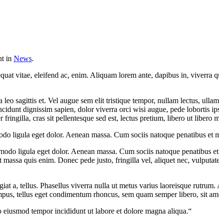
ht in
News
.
quat vitae, eleifend ac, enim. Aliquam lorem ante, dapibus in, viverra qui
 leo sagittis et. Vel augue sem elit tristique tempor, nullam lectus, ullam
incidunt dignissim sapien, dolor viverra orci wisi augue, pede lobortis i
ingilla, cras sit pellentesque sed est, lectus pretium, libero ut libero ma
do ligula eget dolor. Aenean massa. Cum sociis natoque penatibus et ma
mmodo ligula eget dolor. Aenean massa. Cum sociis natoque penatibus et
t massa quis enim. Donec pede justo, fringilla vel, aliquet nec, vulputate
iat a, tellus. Phasellus viverra nulla ut metus varius laoreisque rutrum.
empus, tellus eget condimentum rhoncus, sem quam semper libero, sit am
do eiusmod tempor incididunt ut labore et dolore magna aliqua.“