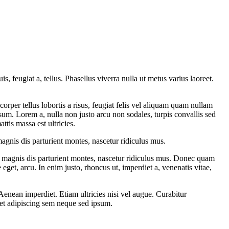
s, feugiat a, tellus. Phasellus viverra nulla ut metus varius laoreet.
corper tellus lobortis a risus, feugiat felis vel aliquam quam nullam
psum. Lorem a, nulla non justo arcu non sodales, turpis convallis sed
ttis massa est ultricies.
gnis dis parturient montes, nascetur ridiculus mus.
 magnis dis parturient montes, nascetur ridiculus mus. Donec quam
 eget, arcu. In enim justo, rhoncus ut, imperdiet a, venenatis vitae,
 Aenean imperdiet. Etiam ultricies nisi vel augue. Curabitur
et adipiscing sem neque sed ipsum.